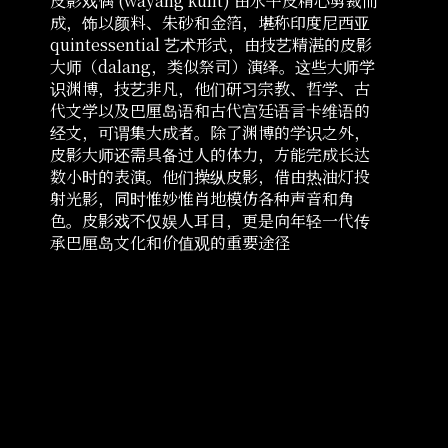
皮影戏偶 (wayang kulit) 由水牛皮精心剪裁而
成，饰以颜料、朱砂和金箔，堪称印度尼西亚
quintessential 艺术形式，由技艺精湛的皮影
大师（dalang，类似祭司）演绎。这些大师学
识渊博，技艺非凡，他们研习宗教、哲学、古
代文学以及巴厘岛语和古代宫廷语言卡维语的
经文，可谓集大成者。除了渊博的学识之外，
皮影大师还需具备过人的体力，方能完成长达
数小时的表演。他们操纵皮影，借由热油灯投
射光影，同时惟妙惟肖地模仿各种声音和角
色。皮影戏不仅娱人耳目，更是向年轻一代传
承巴厘岛文化和价值观的重要途径