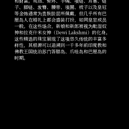
和财富。戒指、臂环、手镯、项链、耳塞、链
子、脚链、发簪、腰带、项圈、梳子以及皇冠
等金饰通常为贵族阶层所佩戴，但几乎所有巴
厘岛人在婚礼上都会盛装打扮，如同皇室成员
一般。在这些场合，新娘和新郎被视为毗湿奴
神和拉克什米女神（Dewi Lakshmi）的化身。
这些精选的珠宝展现了这项悠久传统的丰富多
样性，其根源可以追溯到一千多年前印度教和
佛教王国统治苏门答腊岛、爪哇岛和巴厘岛的
时期。