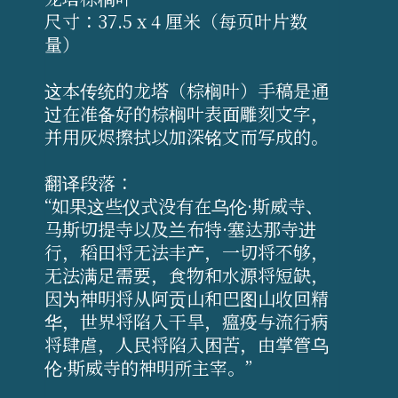
尺寸：37.5 x 4 厘米（每页叶片数
量）
这本传统的龙塔（棕榈叶）手稿是通
过在准备好的棕榈叶表面雕刻文字，
并用灰烬擦拭以加深铭文而写成的。
翻译段落：
“如果这些仪式没有在乌伦·斯威寺、
马斯切提寺以及兰布特·塞达那寺进
行，稻田将无法丰产，一切将不够，
无法满足需要，食物和水源将短缺，
因为神明将从阿贡山和巴图山收回精
华，世界将陷入干旱，瘟疫与流行病
将肆虐，人民将陷入困苦，由掌管乌
伦·斯威寺的神明所主宰。”